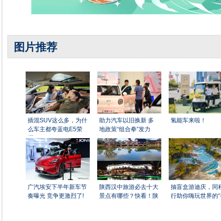
图片推荐
插混SUV这么多，为什
助力汽车以旧换新 多
氢能车来啦！
么车主都夸蓝电E5荣
地政策“组合拳”发力
耀
广汽埃安下半年新车节
陕西汉中旅游必去十大
抽盲盒游迪庆，同
奏曝光 竞争更激烈了!
景点有哪些？快看！陕
行助你嗨玩世界的“