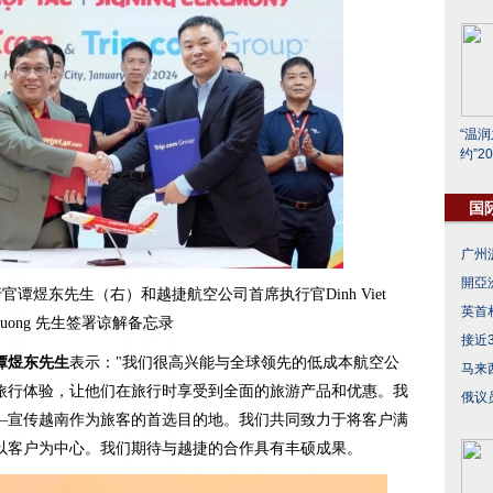
“温
约”2
国
广州
開亞
谭煜东先生（右）和越捷航空公司首席执行官Dinh Viet
英首
huong 先生签署谅解备忘录
接近
谭煜东先生
表示："我们很高兴能与全球领先的低成本航空公
马来
旅行体验，让他们在旅行时享受到全面的旅游产品和优惠。我
俄议
—宣传越南作为旅客的首选目的地。我们共同致力于将客户满
以客户为中心。我们期待与越捷的合作具有丰硕成果。