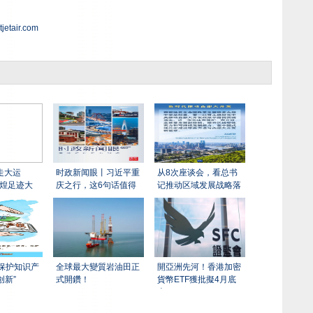
。
jetair.com
行走大运
时政新闻眼丨习近平重
从8次座谈会，看总书
辉煌足迹大
庆之行，这6句话值得
记推动区域发展战略落
 “保护知识产
全球最大變質岩油田正
開亞洲先河！香港加密
创新”
式開鑽！
貨幣ETF獲批擬4月底
上