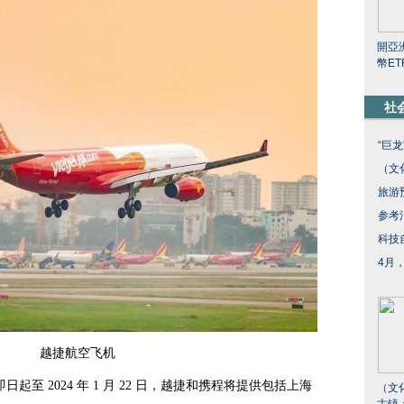
開亞
幣E
社
“巨
（文
旅游
参考
科技
4月
越捷航空飞机
至 2024 年 1 月 22 日，越捷和携程将提供包括上海
（文