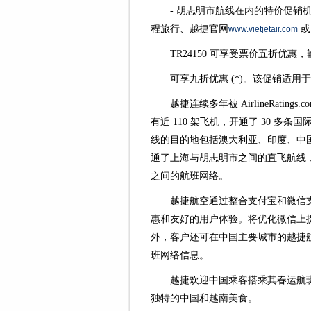
- 胡志明市航线在内的特价促
程旅行、越捷官网
或
www.vietjetair.com
TR24150 可享受票价五折优惠，输
可享九折优惠 (*)。该促销适用于 2024
越捷连续多年被 AirlineRat
有近 110 架飞机，开通了 30 多
线的目的地包括澳大利亚、印度、中
通了上海与胡志明市之间的直飞航线，
之间的航班网络。
越捷航空通过整合支付宝和微信
惠和友好的用户体验。将优化微信上
外，客户还可在中国主要城市的越捷
班网络信息。
越捷欢迎中国乘客搭乘其春运航
独特的中国和越南美食。