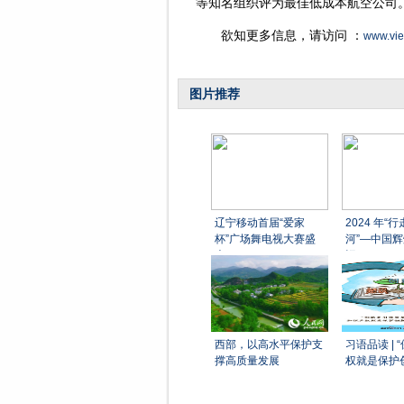
等知名组织评为最佳低成本航空公司
欲知更多信息，请访问 ：
www.viet
图片推荐
辽宁移动首届“爱家
2024 年“
杯”广场舞电视大赛盛
河”—中国
大
运
西部，以高水平保护支
习语品读 |
撑高质量发展
权就是保护