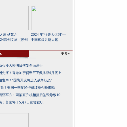
润之州 姑苏之
2024 年“行走大运河”—
024温州文旅（苏州
中国辉煌足迹大运
际
更多»
沥心沙大桥明日恢复全面通行
洲先河！香港加密貨幣ETF獲批擬4月底上
相发声！“国防开支将进入战争状态”
3%？美国一季度经济成绩单今晚揭晓
西亚军方：两架直升机相撞后坠毁导致10
员：普京将于5月7日宣誓就职