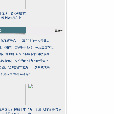
洲先河！香港加密貨
TF獲批擬4月底上
会
更多»
龙”腾飞逐天宫——写在神舟十八号载人
化中国行）探秘千年古镇：一块豆腐何以
预订同比增140% “小城市”如何收获到
消息特稿|广交会为何引力如此强大？
自强、“会展矩阵”发力……多领域成果
，机器人的“落幕与革命”
化中国行）探秘千年
4月，机器人的“落幕与革