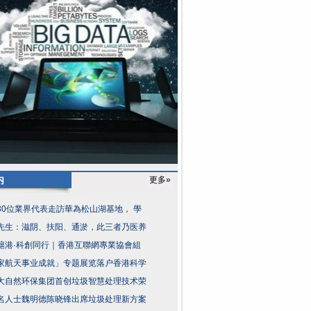
内
更多»
30位業界代表走訪華為松山湖基地， 學
先生：滋阴、扶阳、通淤，此三者乃医养
滬港·科創同行｜香港互聯網專業協會組
家航天事业成就」专题展览落户香港科学
大自然环保集团首创垃圾智慧处理技术荣
名人士魏明德陈晓锋出席垃圾处理新方案