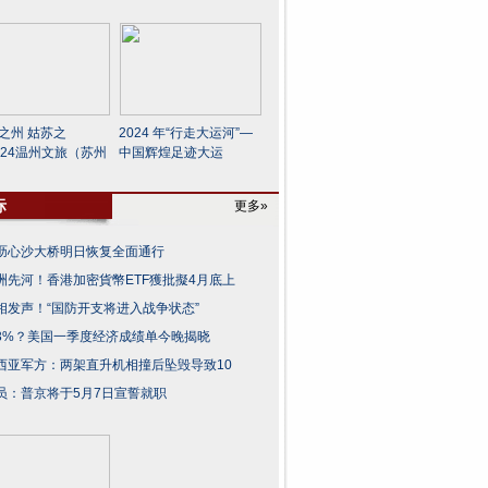
润之州 姑苏之
2024 年“行走大运河”—
024温州文旅（苏州
中国辉煌足迹大运
际
更多»
沥心沙大桥明日恢复全面通行
洲先河！香港加密貨幣ETF獲批擬4月底上
相发声！“国防开支将进入战争状态”
3%？美国一季度经济成绩单今晚揭晓
西亚军方：两架直升机相撞后坠毁导致10
员：普京将于5月7日宣誓就职