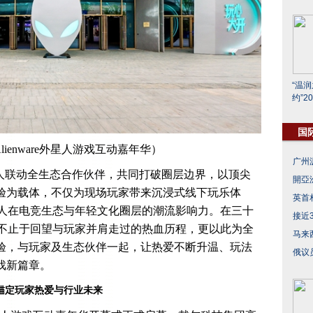
“温
约”2
国
 Alienware外星人游戏互动嘉年华）
广州
e外星人联动全生态合作伙伴，共同打破圈层边界，以顶尖
開亞
验为载体，不仅为现场玩家带来沉浸式线下玩乐体
英首
e外星人在电竞生态与年轻文化圈层的潮流影响力。在三十
接近
外星人不止于回望与玩家并肩走过的热血历程，更以此为全
马来
验，与玩家及生态伙伴一起，让热爱不断升温、玩法
俄议
戏新篇章。
锚定
玩家热爱
与行业未来