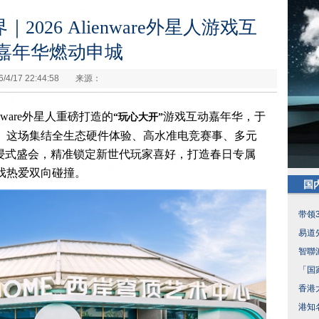
026 Alienware外星人游戏互
嘉年华燃动申城
6/4/17 22:44:58
来源：
ienware外星人重磅打造的
游戏互动嘉年华，于
“玩心大开”
。这场集结全生态硬件体验、高水准电竞赛事、多元
沉浸式盛会，精准锁定新世代玩家喜好，打造春日专属
戏热爱双向碰撞。
国
带领
易道
智聯
「国
香港
港知