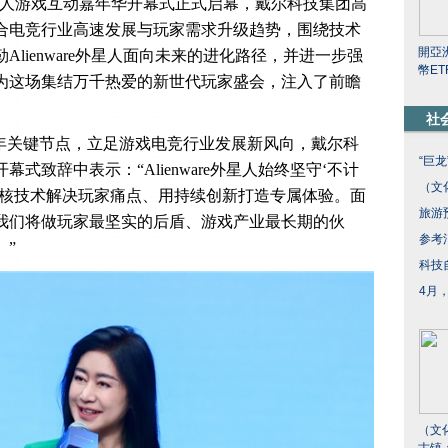
are外星人游戏互动嘉年华开幕式正式启幕，戴尔科技集团高
合电竞行业高速发展与玩家需求升级趋势，围绕技术
開亞
lienware外星人面向未来的进化路径，并进一步强
幣E
为这场集结万千热爱的新世代玩家盛会，注入了前瞻
社
三十周年关键节点，立足游戏电竞行业发展新风向，戴尔科
“巨
式致辞中表示：“Alienware外星人始终坚守‘不计
（文
硬核技术解决玩家痛点、用持续创新打造专属体验。面
旅游
我们将做玩家最坚实的后盾、游戏产业最长期的伙
参考
。”
科技
4月
（文