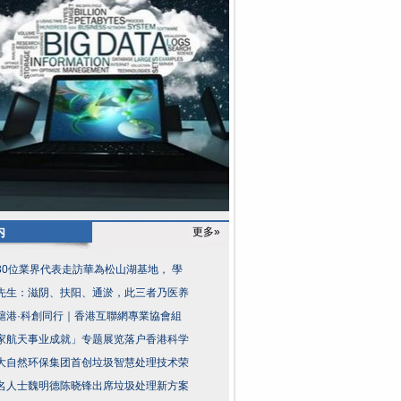
内
更多»
30位業界代表走訪華為松山湖基地， 學
先生：滋阴、扶阳、通淤，此三者乃医养
滬港·科創同行｜香港互聯網專業協會組
家航天事业成就」专题展览落户香港科学
大自然环保集团首创垃圾智慧处理技术荣
名人士魏明德陈晓锋出席垃圾处理新方案