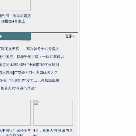
洲先河！香港加密貨
TF獲批擬4月底上
会
更多»
龙”腾飞逐天宫——写在神舟十八号载人
化中国行）探秘千年古镇：一块豆腐何以
预订同比增140% “小城市”如何收获到
消息特稿|广交会为何引力如此强大？
自强、“会展矩阵”发力……多领域成果
，机器人的“落幕与革命”
化中国行）探秘千年
4月，机器人的“落幕与革