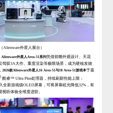
（Alienware外星人展台）
，
凭借前瞻外观设计、天花
Alienware
外星人
Area-51
系列
松驾驭3A大作、重度渲染等极限场景，成为硬核发烧
，
于嘉
2026
款
Alienware
外星人
16 Area-51
与
18 Area-51
游戏本
®
酷睿™ Ultra Plus处理器，持续刷新性能上限；
入全新游戏级OLED屏幕，可将屏幕眩光降低32%，有
浸视听体验全维度进阶。