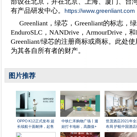
部设在北京，并在北京、上海、厦门、台
有产品研发中心。
https://www.greenliant.com
Greenliant，绿芯，Greenliant的标
EnduroSLC，NANDrive，ArmourDrive，和P
Greenliant/绿芯的注册商标或商标。此
为其各自所有者的财产。
图片推荐
OPPO K12正式发布:超
中铁仁禾购物广场丨遛
世茂酒店2021年全
长续航十面耐摔，起售
娃打卡地标，高颜值+
布局 护航中国酒店
业