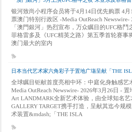
「澳門銀河」5月上演UFC格斗之夜 宋亚东及菲格
银河致尚小程序会员将于4月14日优先购票 4月
票澳门特别行政区 -Media OutReach Newswire- 
「澳門銀河」热烈宣布，万众瞩目的UFC格鬥之夜
菲格雷多及《UFC精英之路》第五季首轮赛事将于
澳门最大的室内
日本当代艺术家六角彩子于置地广塲呈献「THE ISLAND
全球瞩目钜献首度亮相中环：中庭化身触感艺术
Media OutReach Newswire- 2026年3月26
Art LANDMARK全新艺术体验，由全球知名
GALLERY TARGET携手打造，呈献其迄今
术装置&mdash;「THE ISLA