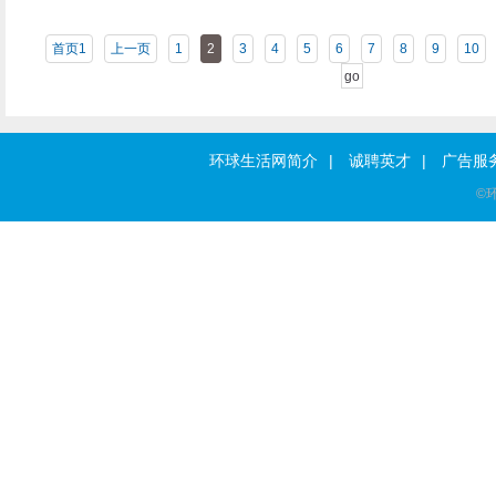
首页1
上一页
1
2
3
4
5
6
7
8
9
10
|
|
环球生活网简介
诚聘英才
广告服
©